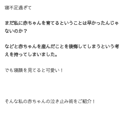
寝不足過ぎて
まだ私に赤ちゃんを育てるということは早かったんじゃ
ないのか？
などと赤ちゃんを産んだことを後悔してしまうという考
えを持ってしまいました。
でも寝顔を見てると可愛い！
そんな私の赤ちゃんの泣き止み術をご紹介！