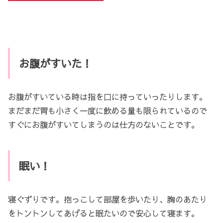
お腹がすいた！
お腹がすいている時は指を口に持っていったりします。
まだまだ胃も小さく一度に飲める量も限られているので
すぐにお腹がすいてしまうのは仕方のないことです。
眠い！
寝ぐずりです。抱っこして部屋を歩いたり、胸のあたり
をトントンしてあげると眠たいので安心して寝ます。