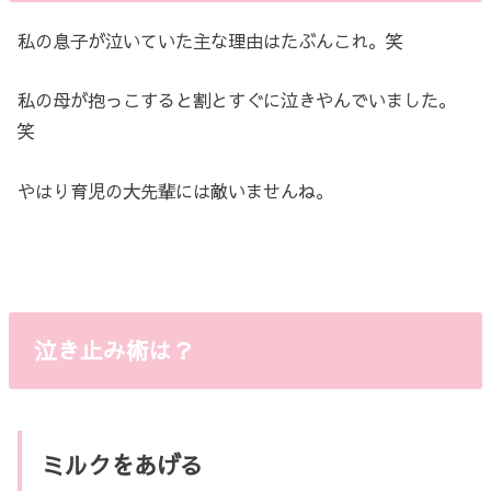
私の息子が泣いていた主な理由はたぶんこれ。笑
私の母が抱っこすると割とすぐに泣きやんでいました。
笑
やはり育児の大先輩には敵いませんね。
泣き止み術は？
ミルクをあげる