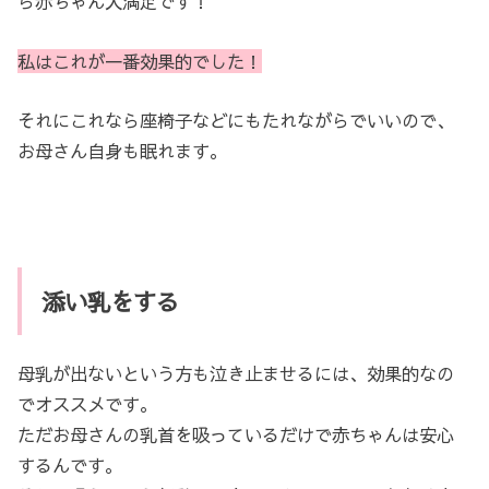
ら赤ちゃん大満足です！
私はこれが一番効果的でした！
それにこれなら座椅子などにもたれながらでいいので、
お母さん自身も眠れます。
添い乳をする
母乳が出ないという方も泣き止ませるには、効果的なの
でオススメです。
ただお母さんの乳首を吸っているだけで赤ちゃんは安心
するんです。