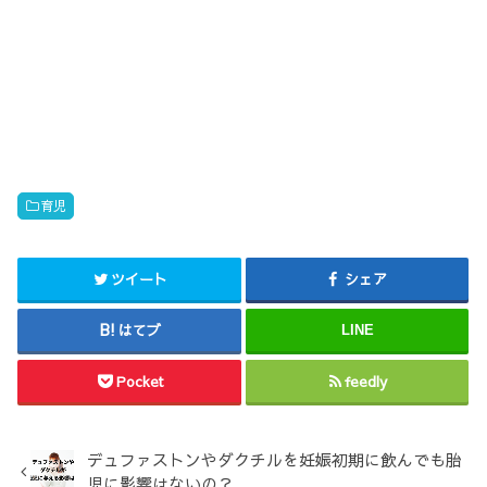
育児
ツイート
シェア
はてブ
LINE
Pocket
feedly
デュファストンやダクチルを妊娠初期に飲んでも胎
児に影響はないの？