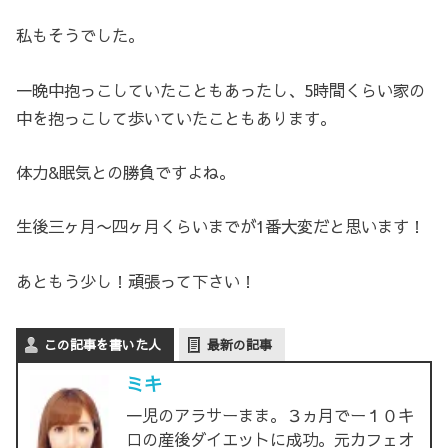
私もそうでした。
一晩中抱っこしていたこともあったし、5時間くらい家の
中を抱っこして歩いていたこともあります。
体力&眠気との勝負ですよね。
生後三ヶ月〜四ヶ月くらいまでが1番大変だと思います！
あともう少し！頑張って下さい！
この記事を書いた人
最新の記事
ミキ
一児のアラサーまま。３ヵ月でー１０キ
ロの産後ダイエットに成功。元カフェオ