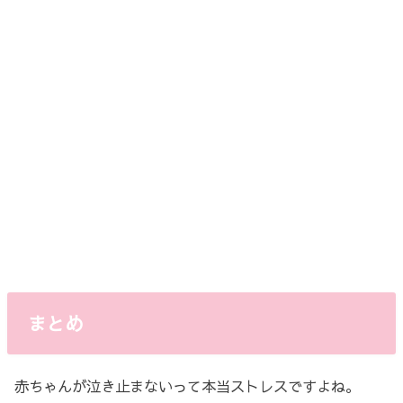
まとめ
赤ちゃんが泣き止まないって本当ストレスですよね。