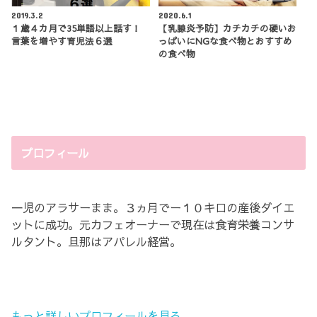
2019.3.2
2020.6.1
１歳４カ月で35単語以上話す！
【乳腺炎予防】カチカチの硬いお
言葉を増やす育児法６選
っぱいにNGな食べ物とおすすめ
の食べ物
プロフィール
一児のアラサーまま。３ヵ月でー１０キロの産後ダイエ
ットに成功。元カフェオーナーで現在は食育栄養コンサ
ルタント。旦那はアパレル経営。
もっと詳しいプロフィールを見る