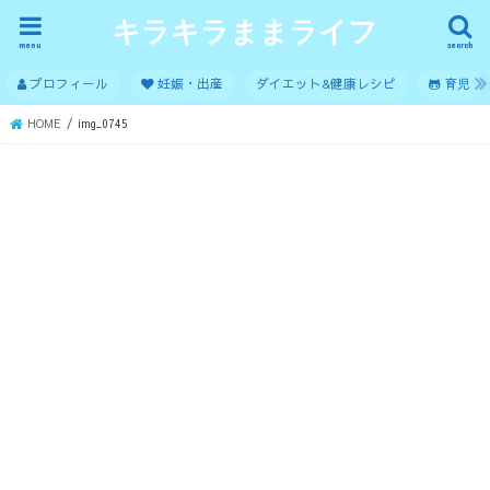
キラキラままライフ
menu
search
プロフィール
妊娠・出産
ダイエット&健康レシピ
育児
HOME
img_0745