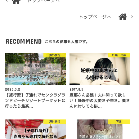
トップページへ
トップページへ
RECOMMEND
こちらの記事も人気です。
海外旅行
妊娠・出産
2020.3.2
2017.8.5
【旅行記】子連れでセンタラグラ
旦那さん必読！夫に知って欲し
ンドビーチリゾートプーケットに
い！妊娠中の大変さや辛さ。奥さ
行ったら最高…
んに対して心掛…
海外旅行
育児