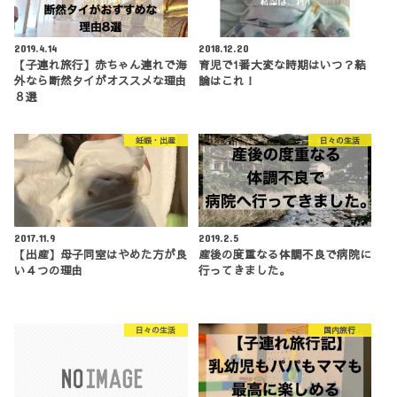
2019.4.14
2018.12.20
【子連れ旅行】赤ちゃん連れで海
育児で1番大変な時期はいつ？結
外なら断然タイがオススメな理由
論はこれ！
８選
妊娠・出産
日々の生活
2017.11.9
2019.2.5
【出産】母子同室はやめた方が良
産後の度重なる体調不良で病院に
い４つの理由
行ってきました。
日々の生活
国内旅行