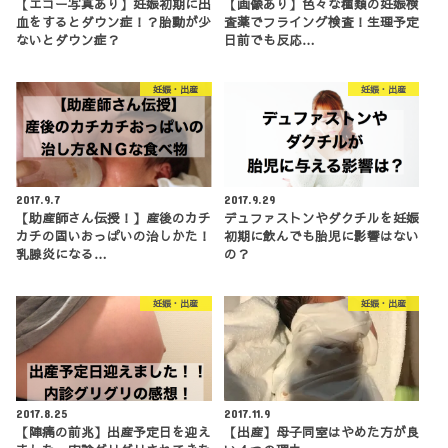
【エコー写真あり】妊娠初期に出
【画像あり】色々な種類の妊娠検
血をするとダウン症！？胎動が少
査薬でフライング検査！生理予定
ないとダウン症？
日前でも反応…
妊娠・出産
妊娠・出産
2017.9.7
2017.9.29
【助産師さん伝授！】産後のカチ
デュファストンやダクチルを妊娠
カチの固いおっぱいの治しかた！
初期に飲んでも胎児に影響はない
乳腺炎になる…
の？
妊娠・出産
妊娠・出産
2017.8.25
2017.11.9
【陣痛の前兆】出産予定日を迎え
【出産】母子同室はやめた方が良