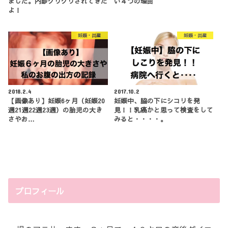
ました。内診グリグリされてきた
い４つの理由
よ！
妊娠・出産
妊娠・出産
2018.2.4
2017.10.2
【画像あり】妊娠6ヶ月（妊娠20
妊娠中、脇の下にシコリを発
週21週22週23週）の胎児の大き
見！！乳癌かと思って検査をして
さやお…
みると・・・・。
プロフィール