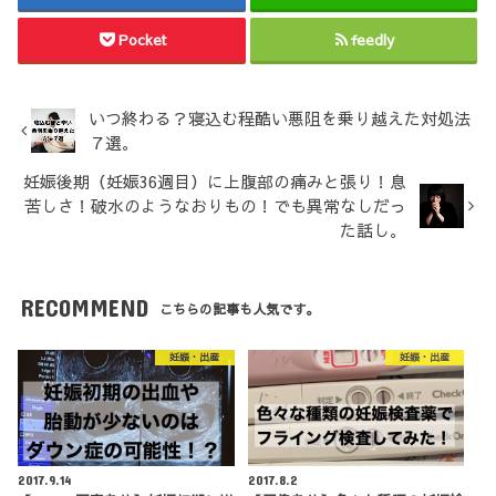
Pocket
feedly
いつ終わる？寝込む程酷い悪阻を乗り越えた対処法
７選。
妊娠後期（妊娠36週目）に上腹部の痛みと張り！息
苦しさ！破水のようなおりもの！でも異常なしだっ
た話し。
RECOMMEND
こちらの記事も人気です。
妊娠・出産
妊娠・出産
2017.9.14
2017.8.2