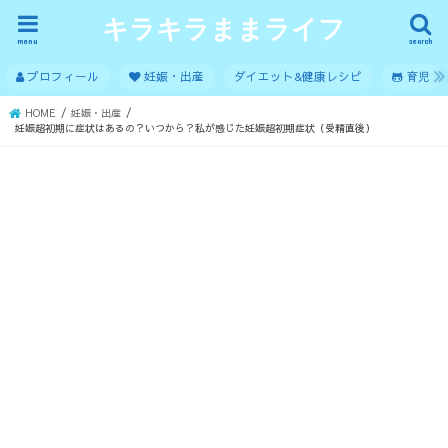
キラキラままライフ
menu
search
プロフィール
妊娠・出産
ダイエット&健康レシピ
育児
HOME
妊娠・出産
妊娠超初期に症状はあるの？いつから？私が感じた妊娠超初期症状（受精直後）