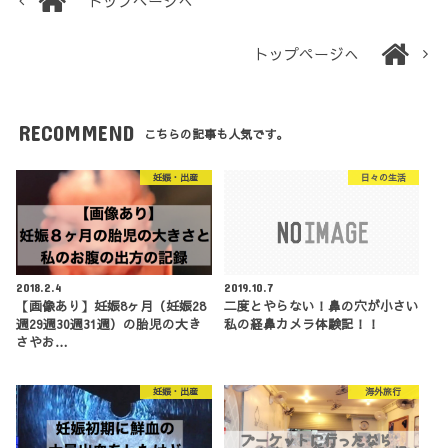
トップページへ
トップページへ
RECOMMEND
こちらの記事も人気です。
妊娠・出産
日々の生活
2018.2.4
2019.10.7
【画像あり】妊娠8ヶ月（妊娠28
二度とやらない！鼻の穴が小さい
週29週30週31週）の胎児の大き
私の経鼻カメラ体験記！！
さやお…
妊娠・出産
海外旅行