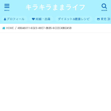
キラキラままライフ
menu
search
プロフィール
妊娠・出産
ダイエット&健康レシピ
育児
HOME
4B0A8011-6D23-49E7-B8B5-6CCEC4B8D45B