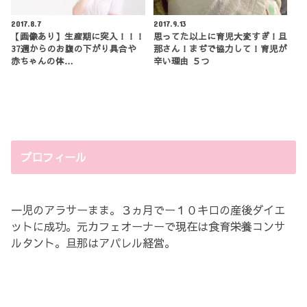
2017.8.7
2017.9.13
【画像あり】生産期に突入！！！
思ってた以上に育児大変すぎ！旦
37週からのお腹の下がり具合や
那さん！まぢで協力して！育児が
赤ちゃんの体…
辛い理由 ５つ
プロフィール
一児のアラサーまま。３ヵ月でー１０キロの産後ダイエ
ットに成功。元カフェオーナーで現在は食育栄養コンサ
ルタント。旦那はアパレル経営。