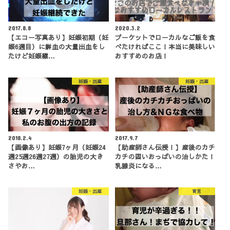
2017.8.8
2020.3.2
【エコー写真あり】妊娠初期（妊
プーケットでローカルなご飯を食
娠6週目）に鮮血の大量出血をし
べたければここ！本当に美味しい
たけど妊娠継…
おすすめのお店！
妊娠・出産
妊娠・出産
2018.2.4
2017.9.7
【画像あり】妊娠7ヶ月（妊娠24
【助産師さん伝授！】産後のカチ
週25週26週27週）の胎児の大き
カチの固いおっぱいの治しかた！
さやお…
乳腺炎になる…
妊娠・出産
育児