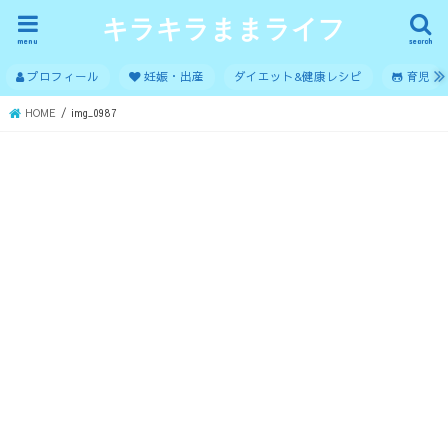
キラキラままライフ
menu
search
プロフィール
妊娠・出産
ダイエット&健康レシピ
育児
HOME
img_0987