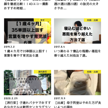
顔を徹底比較！！4Dエコー撮影
週21週22週23週）の胎児の大き
おすすめ時期…
さやお…
育児
妊娠・出産
2019.3.2
2017.8.4
１歳４カ月で35単語以上話す！
いつ終わる？寝込む程酷い悪阻を
言葉を増やす育児法６選
乗り越えた対処法７選。
海外旅行
妊娠・出産
2020.2.29
2017.11.9
【旅行記】子連れパタヤでおすす
【出産】母子同室はやめた方が良
めなホテルは断然センタラグラン
い４つの理由