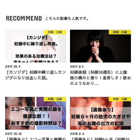
RECOMMEND
こちらの記事も人気です。
妊娠・出産
妊娠・出産
2017.10.9
2017.8.3
【カンジダ】妊娠中繰り返しカン
妊娠後期（妊娠36週目）に上腹
ジダになり出血した話。
部の痛みと張り！息苦しさ！破水
のようなおり…
妊娠・出産
妊娠・出産
2017.10.12
2018.2.4
【画像あり】エコー写真と実際の
【画像あり】妊娠6ヶ月（妊娠20