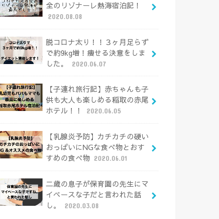
全のリゾナーレ熱海宿泊記！
2020.08.08
脱コロナ太り！！３ヶ月足らず
で約9kg増！痩せる決意をしま
した。
2020.06.07
【子連れ旅行記】赤ちゃんも子
供も大人も楽しめる稲取の赤尾
ホテル！！
2020.06.05
【乳腺炎予防】カチカチの硬い
おっぱいにNGな食べ物とおす
すめの食べ物
2020.06.01
二歳の息子が保育園の先生にマ
イペースな子だと言われた話
し。
2020.03.08