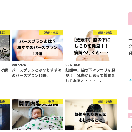
生活
妊娠・出産
妊娠・出産
2017.9.15
2017.10.2
良で病
バースプランとは？おすすめ
妊娠中、脇の下にシコリを発
のバースプラン13選。
見！！乳癌かと思って検査を
してみると・・・・。
出産
育児
妊娠・出産