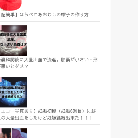
【超簡単】はらぺこあおむしの帽子の作り方
胎嚢確認後に大量出血で流産。胎嚢が小さい・形
が悪いとダメ？
【エコー写真あり】妊娠初期（妊娠6週目）に鮮
血の大量出血をしたけど妊娠継続出来た！！！