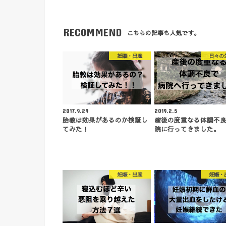
RECOMMEND
こちらの記事も人気です。
妊娠・出産
日々の
2017.9.29
2019.2.5
胎教は効果があるのか検証し
産後の度重なる体調不
てみた！
院に行ってきました。
妊娠・出産
妊娠・