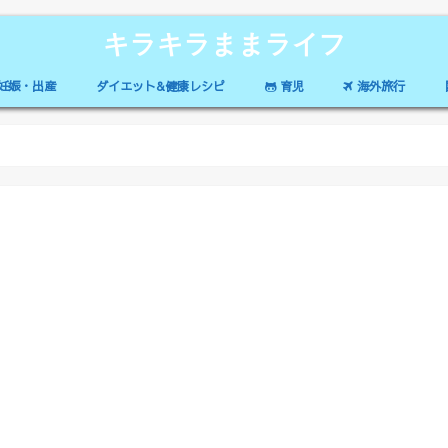
キラキラままライフ
妊娠・出産
ダイエット&健康レシピ
育児
海外旅行