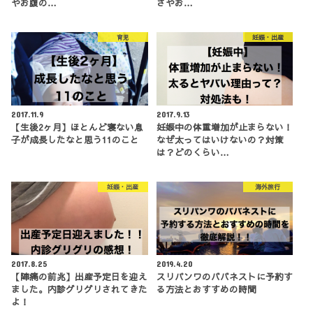
やお腹の…
さやお…
育児
妊娠・出産
2017.11.9
2017.9.13
【生後2ヶ月】ほとんど寝ない息
妊娠中の体重増加が止まらない！
子が成長したなと思う11のこと
なぜ太ってはいけないの？対策
は？どのくらい…
妊娠・出産
海外旅行
2017.8.25
2019.4.20
【陣痛の前兆】出産予定日を迎え
スリパンワのババネストに予約す
ました。内診グリグリされてきた
る方法とおすすめの時間
よ！