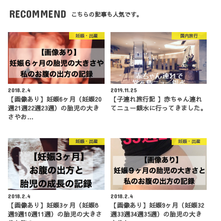
RECOMMEND
こちらの記事も人気です。
妊娠・出産
国内旅行
2018.2.4
2019.11.25
【画像あり】妊娠6ヶ月（妊娠20
【子連れ旅行記 】赤ちゃん連れ
週21週22週23週）の胎児の大き
てニュー銀水に行ってきました。
さやお…
妊娠・出産
妊娠・出産
2018.2.4
2018.2.4
【画像あり】妊娠3ヶ月（妊娠8
【画像あり】妊娠9ヶ月（妊娠32
週9週10週11週）の胎児の大きさ
週33週34週35週）の胎児の大き