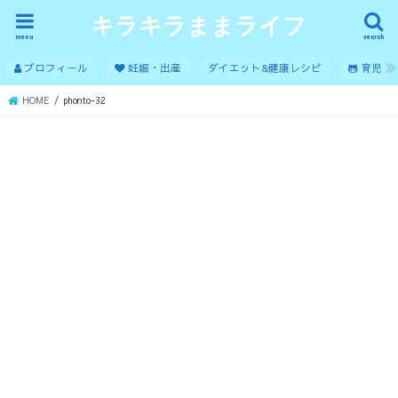
キラキラままライフ
menu
search
プロフィール
妊娠・出産
ダイエット&健康レシピ
育児
HOME
phonto-32