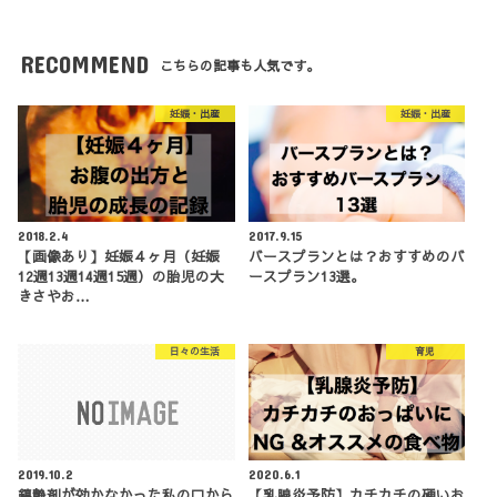
RECOMMEND
こちらの記事も人気です。
妊娠・出産
妊娠・出産
2018.2.4
2017.9.15
【画像あり】妊娠４ヶ月（妊娠
バースプランとは？おすすめのバ
12週13週14週15週）の胎児の大
ースプラン13選。
きさやお…
日々の生活
育児
2019.10.2
2020.6.1
鎮静剤が効かなかった私の口から
【乳腺炎予防】カチカチの硬いお