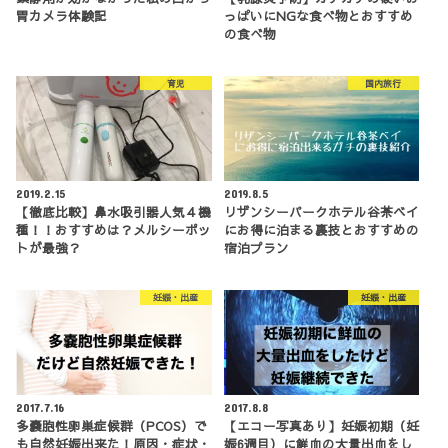
胃カメラ体験記
っぱいにNGな食べ物とおすすめ
の食べ物
育児
国内旅行
2019.2.15
2019.8.5
【徹底比較】鼻水吸引器人気４機
リザンシーパークホテル谷茶ベイ
種！！おすすめは？メルシーポッ
にお得に泊まる裏技とおすすめの
トが最強？
宿泊プラン
妊娠・出産
妊娠・出産
2017.7.16
2017.8.8
多嚢胞性卵巣症候群（PCOS）で
【エコー写真あり】妊娠初期（妊
も自然妊娠出来た！原因・症状・
娠6週目）に鮮血の大量出血をし