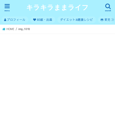
キラキラままライフ
menu
search
プロフィール
妊娠・出産
ダイエット&健康レシピ
育児
HOME
img_1018