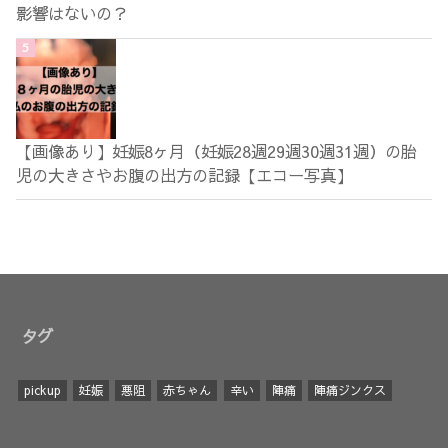
影響はないの？
【画像あり】妊娠8ヶ月（妊娠28週29週30週31週）の胎
児の大きさやお腹の出方の記録【エコー写真】
タグ
pickup
妊娠
悪阻
赤ちゃん
辛い
陣痛
陣痛ジンクス