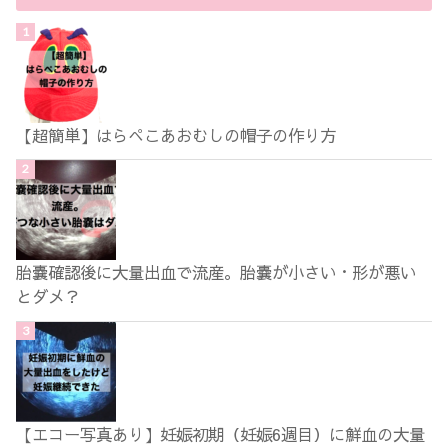
【超簡単】はらぺこあおむしの帽子の作り方
胎嚢確認後に大量出血で流産。胎嚢が小さい・形が悪い
とダメ？
【エコー写真あり】妊娠初期（妊娠6週目）に鮮血の大量