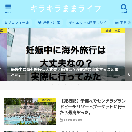
キラキラままライフ
menu
search
プロフィール
妊娠・出産
ダイエット&健康レシピ
育児
出産
妊娠・出産
ソ
妊娠中に海外旅行は大丈夫？保険は？渡航時に注意することま
とめ。
い
【旅行記】子連れでセンタラグラン
海外旅行
ドビーチリゾートプーケットに行っ
たら最高だった。
2020.03.02