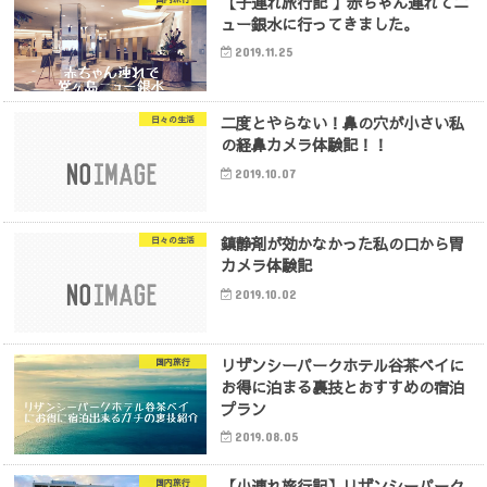
【子連れ旅行記 】赤ちゃん連れてニ
ュー銀水に行ってきました。
2019.11.25
二度とやらない！鼻の穴が小さい私
日々の生活
の経鼻カメラ体験記！！
2019.10.07
鎮静剤が効かなかった私の口から胃
日々の生活
カメラ体験記
2019.10.02
リザンシーパークホテル谷茶ベイに
国内旅行
お得に泊まる裏技とおすすめの宿泊
プラン
2019.08.05
【小連れ旅行記】リザンシーパーク
国内旅行