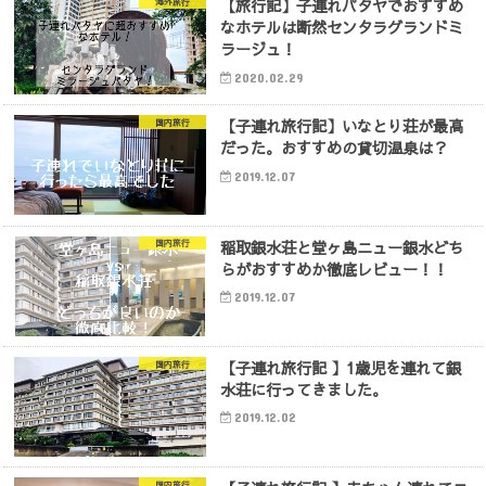
【旅行記】子連れパタヤでおすすめ
海外旅行
なホテルは断然センタラグランドミ
ラージュ！
2020.02.29
【子連れ旅行記】いなとり荘が最高
国内旅行
だった。おすすめの貸切温泉は？
2019.12.07
稲取銀水荘と堂ヶ島ニュー銀水どち
国内旅行
らがおすすめか徹底レビュー！！
2019.12.07
【子連れ旅行記 】1歳児を連れて銀
国内旅行
水荘に行ってきました。
2019.12.02
国内旅行