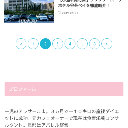
ホテル谷茶ベイを徹底紹介！
2019.04.28
<
1
2
3
4
…
8
>
プロフィール
一児のアラサーまま。３ヵ月でー１０キロの産後ダイエ
ットに成功。元カフェオーナーで現在は食育栄養コンサ
ルタント。旦那はアパレル経営。